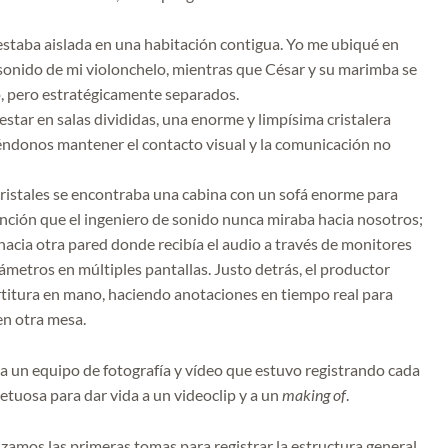
estaba aislada en una habitación contigua. Yo me ubiqué en
l sonido de mi violonchelo, mientras que César y su marimba se
no, pero estratégicamente separados.
estar en salas divididas, una enorme y limpísima cristalera
iéndonos mantener el contacto visual y la comunicación no
cristales se encontraba una cabina con un sofá enorme para
nción que el ingeniero de sonido nunca miraba hacia nosotros;
acia otra pared donde recibía el audio a través de monitores
ámetros en múltiples pantallas. Justo detrás, el productor
artitura en mano, haciendo anotaciones en tiempo real para
en otra mesa.
 a un equipo de fotografía y vídeo que estuvo registrando cada
tuosa para dar vida a un videoclip y a un
making of
.
amos las primeras tomas para registrar la estructura general