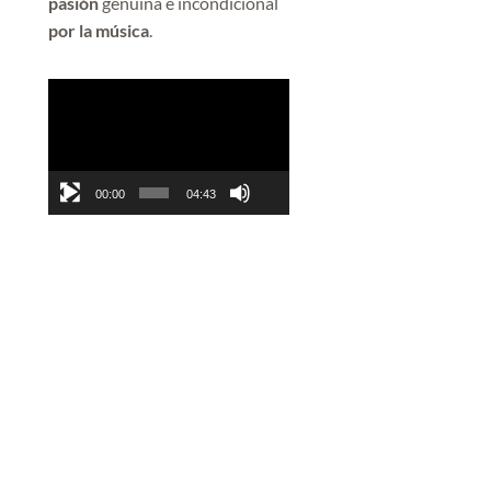
pasión
genuina e incondicional
por la música
.
Reproductor
de
vídeo
00:00
04:43