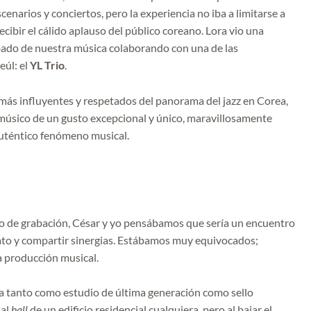
enarios y conciertos, pero la experiencia no iba a limitarse a
recibir el cálido aplauso del público coreano. Lora vio una
bado de nuestra música colaborando con una de las
eúl: el
YL Trio
.
 más influyentes y respetados del panorama del jazz en Corea,
 músico de un gusto excepcional y único, maravillosamente
auténtico fenómeno musical.
o de grabación, César y yo pensábamos que sería un encuentro
 rato y compartir sinergias. Estábamos muy equivocados;
la producción musical.
ra tanto como estudio de última generación como sello
 al
hall
de un edificio residencial cualquiera, pero al bajar el