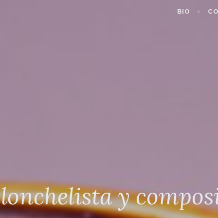
BIO
CO
lonchelista y compos