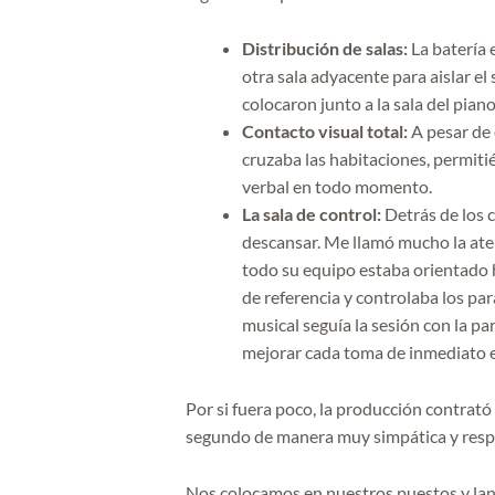
Distribución de salas:
La batería 
otra sala adyacente para aislar e
colocaron junto a la sala del pia
Contacto visual total:
A pesar de 
cruzaba las habitaciones, permit
verbal en todo momento.
La sala de control:
Detrás de los 
descansar. Me llamó mucho la ate
todo su equipo estaba orientado h
de referencia y controlaba los par
musical seguía la sesión con la p
mejorar cada toma de inmediato 
Por si fuera poco, la producción contrató
segundo de manera muy simpática y respe
Nos colocamos en nuestros puestos y lanz