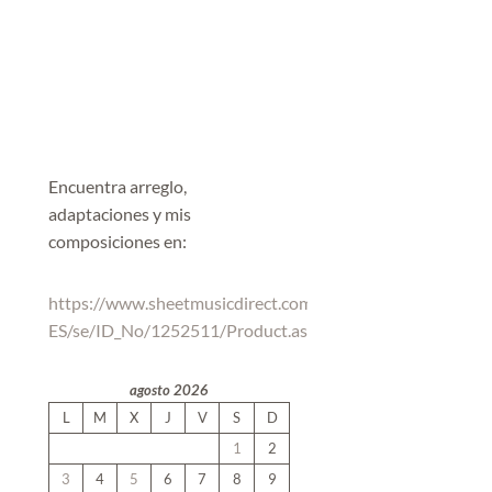
Encuentra arreglo,
adaptaciones y mis
composiciones en:
https://www.sheetmusicdirect.com/es-
ES/se/ID_No/1252511/Product.aspx
agosto 2026
L
M
X
J
V
S
D
1
2
3
4
5
6
7
8
9