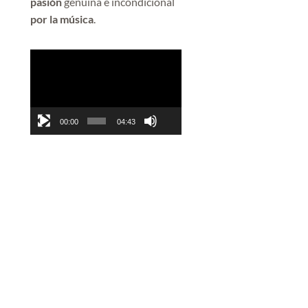
pasión
genuina e incondicional
por la música
.
Reproductor
de
vídeo
00:00
04:43