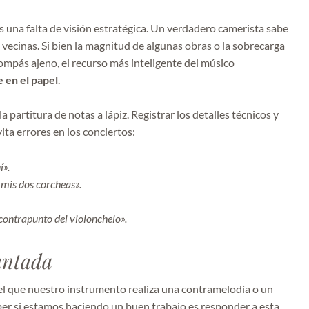
 una falta de visión estratégica. Un verdadero camerista sabe
vecinas. Si bien la magnitud de algunas obras o la sobrecarga
ompás ajeno, el recurso más inteligente del músico
 en el papel
.
 partitura de notas a lápiz. Registrar los detalles técnicos y
ita errores en los conciertos:
í».
a mis dos corcheas».
contrapunto del violonchelo».
cantada
l que nuestro instrumento realiza una contramelodía o un
aber si estamos haciendo un buen trabajo es responder a esta