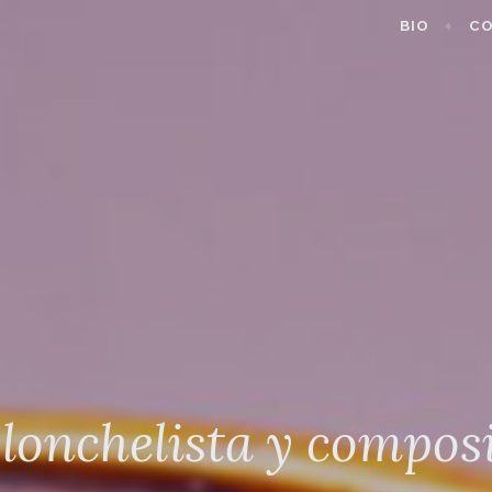
BIO
CO
lonchelista y compos