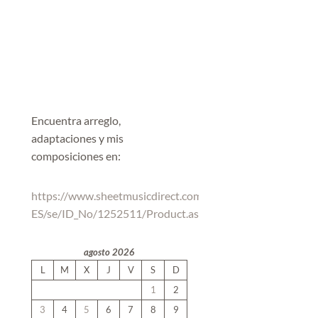
Encuentra arreglo,
adaptaciones y mis
composiciones en:
https://www.sheetmusicdirect.com/es-
ES/se/ID_No/1252511/Product.aspx
agosto 2026
L
M
X
J
V
S
D
1
2
3
4
5
6
7
8
9