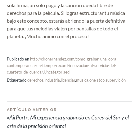
sola firma, un solo pago y la canción queda libre de
derechos para la película. Si logras estructurar tu música
bajo este concepto, estarás abriendo la puerta definitiva
para que tus melodías viajen por pantallas de todo el
planeta. ¡Mucho ánimo con el proceso!
Publicado en
http://cirohernandez.com/como-grabar-una-obra-
contemporanea-en-tiempo-record-innovacion-al-servicio-del-
cuarteto-de-cuerda/
,
Uncategorised
Etiquetado
derechos
,
industria
,
licenciar
,
musica
,
one stop
,
supervición
Navegación
ARTÍCULO ANTERIOR
«AirPort»: Mi experiencia grabando en Corea del Sur y el
de
arte de la precisión oriental