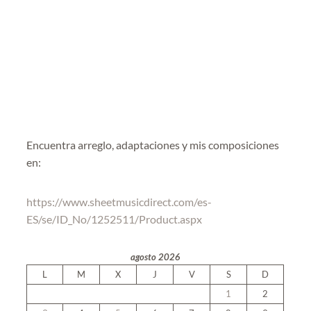
Encuentra arreglo, adaptaciones y mis composiciones
en:
https://www.sheetmusicdirect.com/es-
ES/se/ID_No/1252511/Product.aspx
agosto 2026
L
M
X
J
V
S
D
1
2